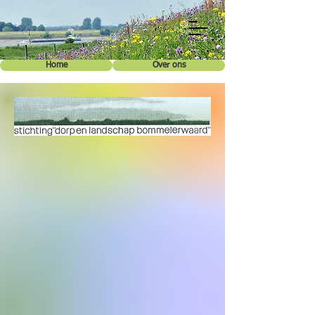
Home
Over ons
Projecten
Anbi status
Doe mee
Contact
Nieuws
Doneer