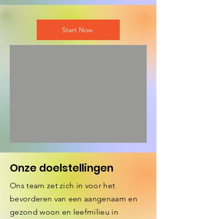
Start Now
Onze doelstellingen
​Ons team zet zich in voor het
bevorderen van een aangenaam en
gezond woon en leefmilieu in