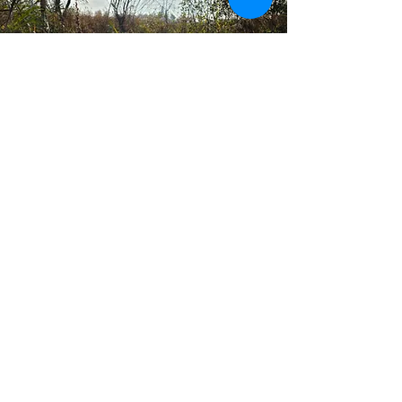
Doe mee!
Wil je ons helpen?
Graag!
Lees verder hoe...
meer doe mee