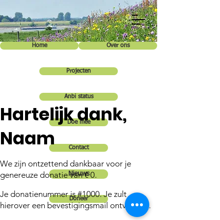
Home
Over ons
Projecten
Anbi status
Hartelijk dank,
Doe mee
Naam
Contact
We zijn ontzettend dankbaar voor je
genereuze donatie van € 0.
Nieuws
Je donatienummer is #1000. Je zult
Doneer
hierover een bevestigingsmail ontvangen.